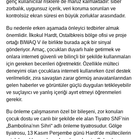
genç kullanıcılar risklere de maruz kalmaktadır: siber
zorbalık, uygunsuz içerik, veri koruma sorunları ve
kontrolsüz ekran süresi en büyük zorluklar arasındadır.
Bu nedenle erken aşamada önleyici tedbirler almak
önemlidir. İlkokul Hardt, Ostalbkreis bölge ofisi ve proje
ortağı BIWAQ V ile birlikte burada açık bir sinyal
gönderiyor. Amaç, çocukları duyarlı hale getirmek ve
onlara interneti güvenli ve bilinçli bir şekilde kullanmaları
için gereken becerileri öğretmektir. Özellikle mülteci
deneyimi olan çocuklara interneti kullanırken özel destek
verilmelidir, zira savaştan zarar görmüş anavatanlarından
gelen haberler ve görüntüler güçlü duyguları tetikleyebilir
ve suçlayıcı ve yanlış içeriği ayırt etmeyi öğrenmeleri
gerekir.
Bu önleme çalışmasının özel bir bileşeni, zor konuları
çocuk dostu ve canlı bir şekilde ele alan Tiyatro SNF'nin
„Bambolina'nın Sihri“ adlı önleme tiyatrosudur. Gölge
tiyatrosu, 13 Kasım Perşembe günü Hardt'de mültecilerin