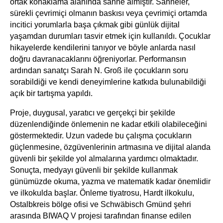
ortak konaklama alanında sahne almıştır. Sahneler,
sürekli çevrimiçi olmanın baskısı veya çevrimiçi ortamda
incitici yorumlarla başa çıkmak gibi günlük dijital
yaşamdan durumları tasvir etmek için kullanıldı. Çocuklar
hikayelerde kendilerini tanıyor ve böyle anlarda nasıl
doğru davranacaklarını öğreniyorlar. Performansın
ardından sanatçı Sarah N. Groß ile çocukların soru
sorabildiği ve kendi deneyimlerine katkıda bulunabildiği
açık bir tartışma yapıldı.
Proje, duygusal, yaratıcı ve gerçekçi bir şekilde
düzenlendiğinde önlemenin ne kadar etkili olabileceğini
göstermektedir. Uzun vadede bu çalışma çocukların
güçlenmesine, özgüvenlerinin artmasına ve dijital alanda
güvenli bir şekilde yol almalarına yardımcı olmaktadır.
Sonuçta, medyayı güvenli bir şekilde kullanmak
günümüzde okuma, yazma ve matematik kadar önemlidir
ve ilkokulda başlar. Önleme tiyatrosu, Hardt ilkokulu,
Ostalbkreis bölge ofisi ve Schwäbisch Gmünd şehri
arasında BIWAQ V projesi tarafından finanse edilen