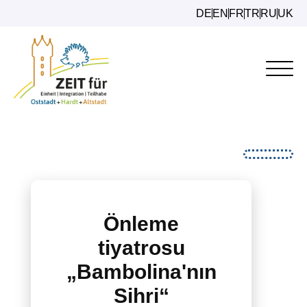
DE
EN
FR
TR
RU
UK
Önleme
tiyatrosu
„Bambolina'nın
Sihri“