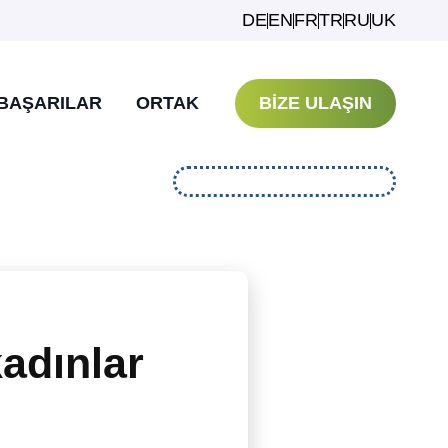
DE
EN
FR
TR
RU
UK
BAŞARILAR
ORTAK
BIZE ULAŞIN
adınlar