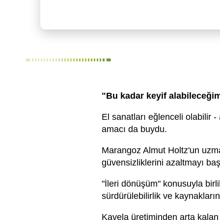
"Bu kadar keyif alabileceğ
El sanatları eğlenceli olabilir
amacı da buydu.
Marangoz Almut Holtz'un uzman
güvensizliklerini azaltmayı baş
"İleri dönüşüm" konusuyla birlik
sürdürülebilirlik ve kaynakla
Kavela üretiminden arta kalan b