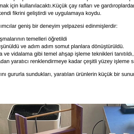
mak için kullanılacaktı.Küçük çay rafları ve gardıroplarda
endi fikrini geliştirdi ve uygulamaya koydu.
ımcılar geniş bir deneyim yelpazesi edinmişlerdir:
ışmalarının temelleri öğretildi
 düşünüldü ve adım adım somut planlara dönüştürüldü.
ve vidalama gibi temel ahşap işleme teknikleri tanıtıldı,
n yaratıcı renklendirmeye kadar çeşitli yüzey işleme seç
arını gururla sundukları, yaratılan ürünlerin küçük bir sun