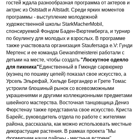
гостей ждала разнообразная программа от актеров и
актрис из Oststadt и Altstadt. Среди ярких моментов
программы - выступление молодежной
художественной школы StarkMacherMobil,
спонсируемой Фондом Баден-Вюртемберга, и турнир
по боулингу для молодых и взрослых. В программе
также участвовала организация Staufersaga e.V: Гунди
Мертенс и ее команда Gewandmeisterei работали с
детьми на месте, чтобы создать
"Лоскутное одеяло
для пикника"
Единственный в Гмюнде сарвюркер
(кузнец по пошиву цепей) показал свое искусство, а
Урсель Эльрефай, Хильде Бергандер и Грете Томас
устроили блошиный рынок со всевозможными
украшениями и другими коллекционными предметами
швейного мастерства. Восточная танцовщица Дениз
Фюрстенау также представила свое искусство. Криста
Барейс, руководитель отдела по работе с жителями
района, рассказала, как можно использовать местные
дикорастущие растения. В рамках проекта "Мы
формируем наши районы - местные встречи"