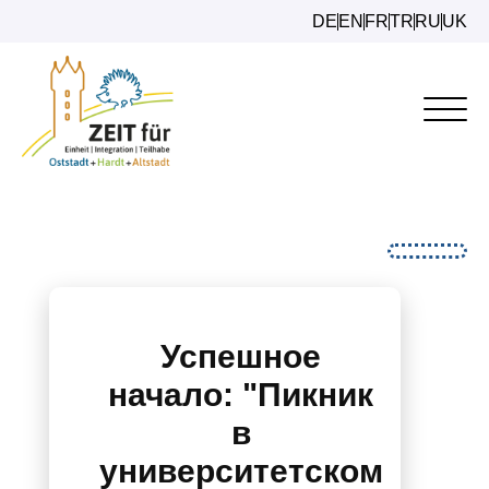
DE
EN
FR
TR
RU
UK
Успешное
начало: "Пикник
в
университетском