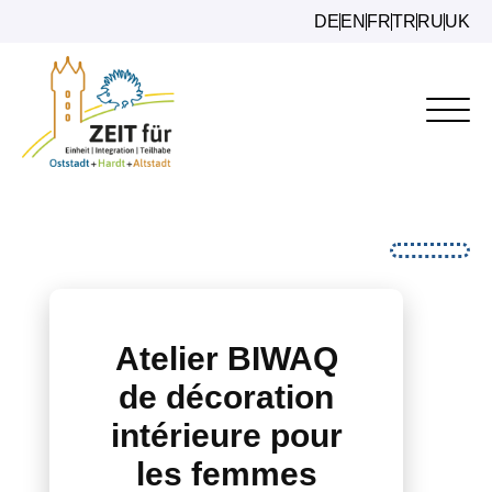
DE
EN
FR
TR
RU
UK
Atelier BIWAQ
de décoration
intérieure pour
les femmes